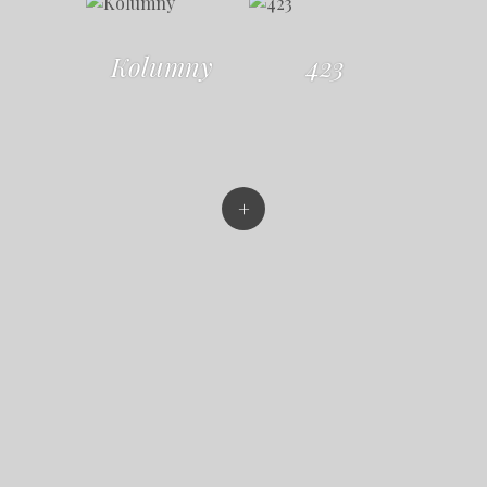
Kolumny
423
+