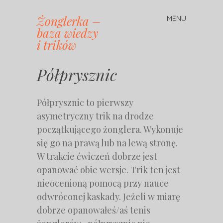
Żonglerka –
MENU
Skip
baza wiedzy
to
i trików
content
Półprysznic
Półprysznic to pierwszy
asymetryczny trik na drodze
początkującego żonglera. Wykonuje
się go na prawą lub na lewą stronę.
W trakcie ćwiczeń dobrze jest
opanować obie wersje. Trik ten jest
nieocenioną pomocą przy nauce
odwróconej kaskady. Jeżeli w miarę
dobrze opanowałeś/aś tenis