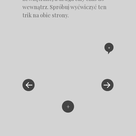
wewnątrz. Spróbuj wyćwiczyć ten
trik na obie strony.
+
«
Next
Post
Previous
Post
Post
»
navigation
+