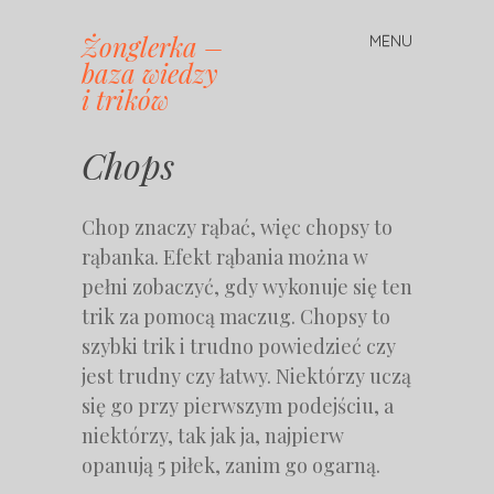
Żonglerka –
MENU
Skip
baza wiedzy
to
i trików
content
Chops
Chop znaczy rąbać, więc chopsy to
rąbanka. Efekt rąbania można w
pełni zobaczyć, gdy wykonuje się ten
trik za pomocą maczug. Chopsy to
szybki trik i trudno powiedzieć czy
jest trudny czy łatwy. Niektórzy uczą
się go przy pierwszym podejściu, a
niektórzy, tak jak ja, najpierw
opanują 5 piłek, zanim go ogarną.