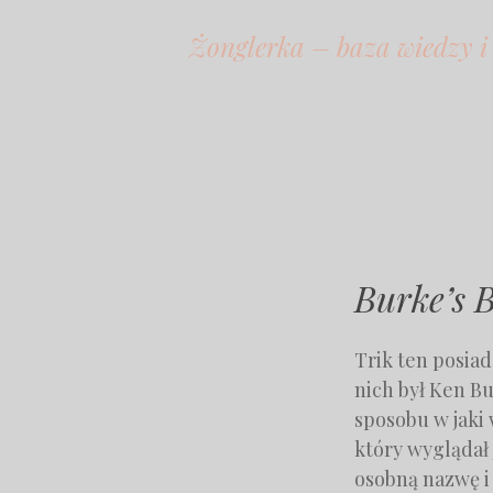
Żonglerka – baza wiedzy i
Burke’s 
Trik ten posia
nich był Ken Bu
sposobu w jaki 
który wyglądał 
osobną nazwę i 