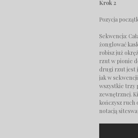
Krok 2
Pozycja początk
Sekwencja: Cała
żonglować kask
robisz już okr
rzut w pionie do
drugi rzut jest
jak w sekwencji
wszystkie trzy 
zewnętrznej. K
kończysz ruch 
notacją siteswa