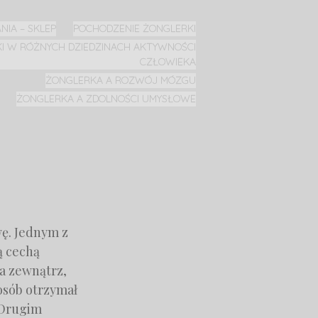
NIA – SKLEP
POCHODZENIE ŻONGLERKI
I W RÓŻNYCH DZIEDZINACH AKTYWNOŚCI
CZŁOWIEKA
ŻONGLERKA A ROZWÓJ MÓZGU
ŻONGLERKA A ZDOLNOŚCI UMYSŁOWE
ę. Jednym z
ą cechą
na zewnątrz,
posób otrzymał
. Drugim