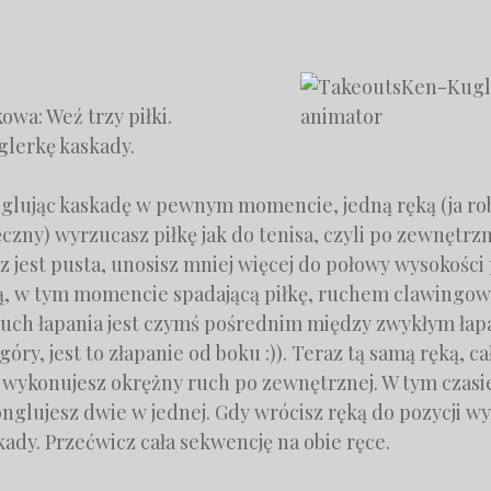
owa: Weź trzy piłki.
glerkę kaskady.
glując kaskadę w pewnym momencie, jedną ręką (ja rob
zny) wyrzucasz piłkę jak do tenisa, czyli po zewnętrzn
az jest pusta, unosisz mniej więcej do połowy wysokości
, w tym momencie spadającą piłkę, ruchem clawingow
uch łapania jest czymś pośrednim między zwykłym łap
óry, jest to złapanie od boku :)). Teraz tą samą ręką, ca
ę wykonujesz okrężny ruch po zewnętrznej. W tym czasi
nglujesz dwie w jednej. Gdy wrócisz ręką do pozycji wy
ady. Przećwicz cała sekwencję na obie ręce.