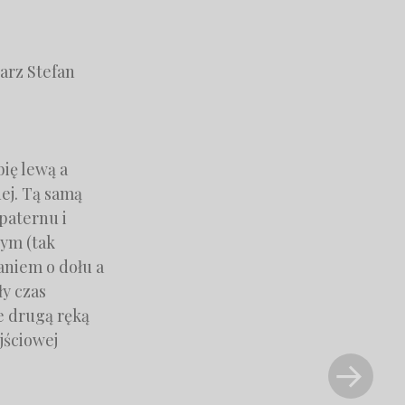
ię lewą a
ej. Tą samą
 paternu i
ym (tak
aniem o dołu a
ły czas
e drugą ręką
jściowej
Next
Post
»