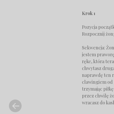
Krok 1
Pozycja początk
Rozpocznij żon
Sekwencja: Żon
jestem praworęc
ręke, która ter
chwytasz drugą
naprawdę ten r
clawingiem od g
trzymając piłk
przez chwilę żo
«
Previous
wracasz do kask
Post