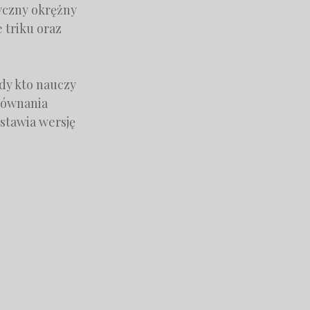
yczny okrężny
 triku oraz
żdy kto nauczy
orównania
dstawia wersję