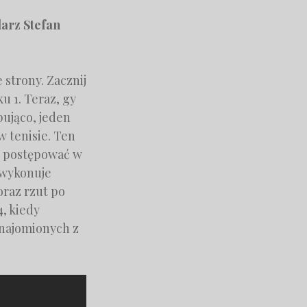
 strony. Zacznij
 1. Teraz, gy
pująco, jeden
w tenisie. Ten
ży postępować w
a wykonuje
oraz rzut po
, kiedy
znajomionych z