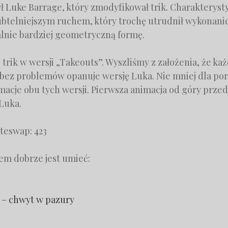
ł Luke Barrage, który zmodyfikował trik. Charakteryst
ubtelniejszym ruchem, który trochę utrudnił wykonanie
lnie bardziej geometryczną formę.
 trik w wersji „Takeouts”. Wyszliśmy z założenia, że ka
a bez problemów opanuje wersję Luka. Nie mniej dla p
macje obu tych wersji. Pierwsza animacja od góry prze
Luka.
iteswap: 423
iem dobrze jest umieć:
 – chwyt w pazury