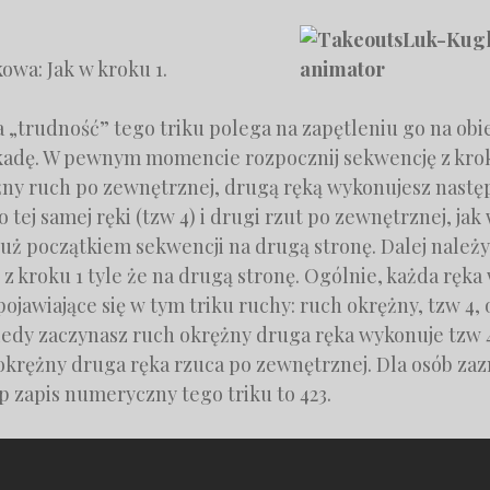
owa: Jak w kroku 1.
 „trudność” tego triku polega na zapętleniu go na obie
adę. W pewnym momencie rozpocznij sekwencję z kroku
ężny ruch po zewnętrznej, drugą ręką wykonujesz nastę
 tej samej ręki (tzw 4) i drugi rzut po zewnętrznej, jak 
 już początkiem sekwencji na drugą stronę. Dalej nale
 z kroku 1 tyle że na drugą stronę. Ogólnie, każda ręk
pojawiające się w tym triku ruchy: ruch okrężny, tzw 4, 
iedy zaczynasz ruch okrężny druga ręka wykonuje tzw 4
okrężny druga ręka rzuca po zewnętrznej. Dla osób za
p zapis numeryczny tego triku to 423.