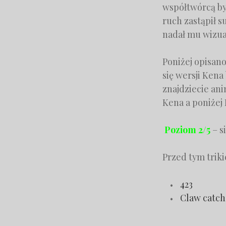
współtwórcą by
ruch zastąpił s
nadał mu wizua
Poniżej opisano
się wersji Ken
znajdziecie ani
Kena a poniżej 
Poziom 2/5
– s
Przed tym trik
423
Claw catch