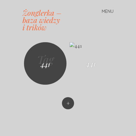
Żonglerka –
MENU
Skip
baza wiedzy
to
i trików
content
Tag
441
441
+